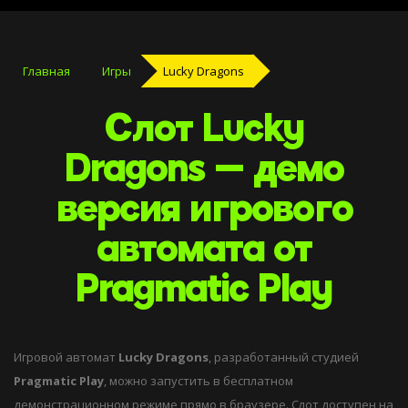
Главная
Игры
Lucky Dragons
Слот Lucky
Dragons — демо
версия игрового
автомата от
Pragmatic Play
Игровой автомат
Lucky Dragons
, разработанный студией
Pragmatic Play
, можно запустить в бесплатном
демонстрационном режиме прямо в браузере. Слот доступен на