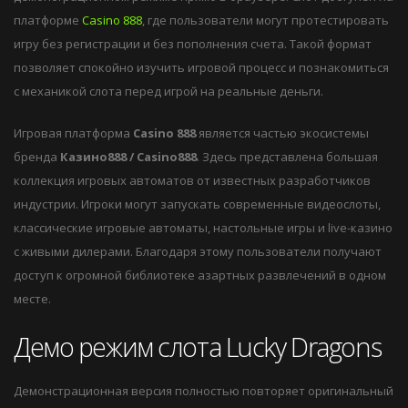
платформе
Casino 888
, где пользователи могут протестировать
игру без регистрации и без пополнения счета. Такой формат
позволяет спокойно изучить игровой процесс и познакомиться
с механикой слота перед игрой на реальные деньги.
Игровая платформа
Casino 888
является частью экосистемы
бренда
Казино888 / Casino888
. Здесь представлена большая
коллекция игровых автоматов от известных разработчиков
индустрии. Игроки могут запускать современные видеослоты,
классические игровые автоматы, настольные игры и live-казино
с живыми дилерами. Благодаря этому пользователи получают
доступ к огромной библиотеке азартных развлечений в одном
месте.
Демо режим слота Lucky Dragons
Демонстрационная версия полностью повторяет оригинальный