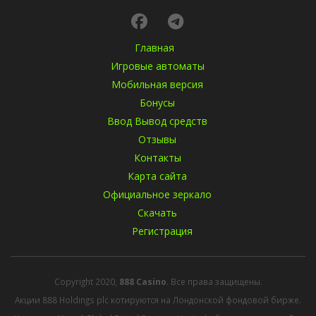
Главная
Игровые автоматы
Мобильная версия
Бонусы
Ввод Вывод средств
Отзывы
Контакты
Карта сайта
Официальное зеркало
Скачать
Регистрация
Copyright 2020,
888 Casino
. Все права защищены.
Акции 888 Holdings plc котируются на Лондонской фондовой бирже.