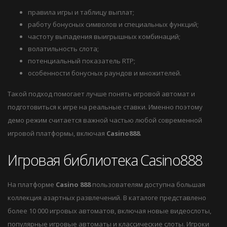
правила игры и таблицу выплат;
работу бонусных символов и специальных функций;
частоту выпадения выигрышных комбинаций;
волатильность слота;
потенциальный показатель RTP;
особенности бонусных раундов и множителей.
Такой подход помогает лучше понять игровой автомат и
подготовиться к игре на реальные ставки. Именно поэтому
демо режим считается важной частью любой современной
игровой платформы, включая
Casino888
.
Игровая библиотека Casino888
На платформе
Casino 888
пользователям доступна большая
коллекция азартных развлечений. В каталоге представлено
более 10 000 игровых автоматов, включая новые видеослоты,
популярные игровые автоматы и классические слоты. Игроки