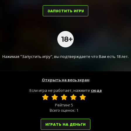
ЗАПУСТИТЬ ИГРУ
Нажимая "Запустить игру", вы подтверждаете что Вам есть 18 лет.
Открыть на весь экран
Если игра не работает, нажмите
сюда
Рейтинг
5
Всего оценок:
1
ИГРАТЬ НА ДЕНЬГИ