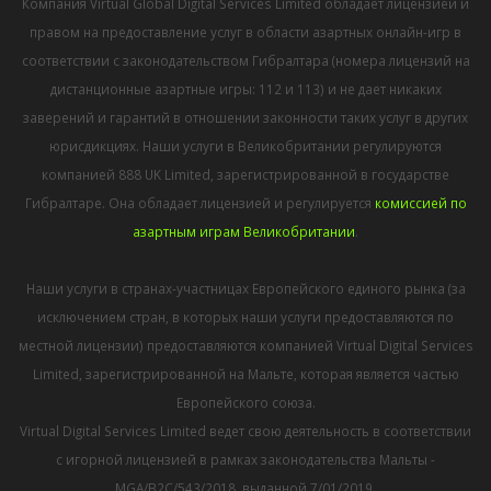
Компания Virtual Global Digital Services Limited обладает лицензией и
правом на предоставление услуг в области азартных онлайн-игр в
соответствии с законодательством Гибралтара (номера лицензий на
дистанционные азартные игры: 112 и 113) и не дает никаких
заверений и гарантий в отношении законности таких услуг в других
юрисдикциях. Наши услуги в Великобритании регулируются
компанией 888 UK Limited, зарегистрированной в государстве
Гибралтаре. Она обладает лицензией и регулируется
комиссией по
азартным играм Великобритании
.
Наши услуги в странах-участницах Европейского единого рынка (за
исключением стран, в которых наши услуги предоставляются по
местной лицензии) предоставляются компанией Virtual Digital Services
Limited, зарегистрированной на Мальте, которая является частью
Европейского союза.
Virtual Digital Services Limited ведет свою деятельность в соответствии
с игорной лицензией в рамках законодательства Мальты -
MGA/B2C/543/2018, выданной 7/01/2019.