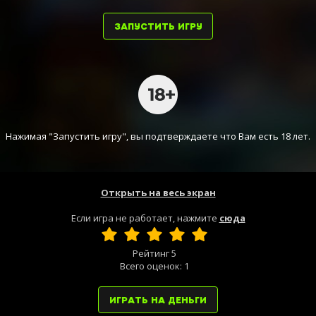
ЗАПУСТИТЬ ИГРУ
Нажимая "Запустить игру", вы подтверждаете что Вам есть 18 лет.
Открыть на весь экран
Если игра не работает, нажмите
сюда
Рейтинг
5
Всего оценок:
1
ИГРАТЬ НА ДЕНЬГИ