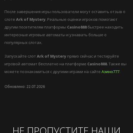
После завершения игры пользователи могут оставить отзыв о
слоте
Ark of Mystery
. Реальные оценки игроков помогают
другим посетителям платформы
Casino888
быстрее находить
интересные игровые автоматы и узнавать больше о
популярных слотах.
Запускайте слот
Ark of Mystery
прямо сейчас и тестируйте
игровой автомат бесплатно на платформе
Casino888
. Также вы
можете познакомиться с другими играми на сайте
Азино777
.
Обновлено:
22.07.2026
НЕ ПРОПУСТИТЕ НАШИ