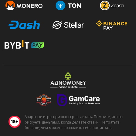
Азартные игры призваны развлекать. Помните, что вы
рискуете деньгами, когда делаете ставки. Не тратьте
больше, чем можете позволить себе проиграть.