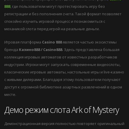
888
, где пользователи могут протестировать игру без
регистрации и без пополнения счета. Такой формат позволяет
спокойно изучить игровой процесс и познакомиться с
механикой слота перед игрой на реальные деньги.
Игровая платформа
Casino 888
является частью экосистемы
бренда
Казино888 / Casino888
. Здесь представлена большая
коллекция игровых автоматов от известных разработчиков
индустрии. Игроки могут запускать современные видеослоты,
классические игровые автоматы, настольные игры и live-казино
с живыми дилерами. Благодаря этому пользователи получают
доступ к огромной библиотеке азартных развлечений в одном
месте.
Демо режим слота Ark of Mystery
Демонстрационная версия полностью повторяет оригинальный