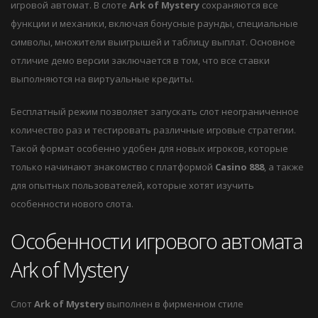
игровой автомат. В слоте
Ark of Mystery
сохраняются все
функции и механики, включая бонусные раунды, специальные
символы, множители выигрышей и таблицу выплат. Основное
отличие демо версии заключается в том, что все ставки
выполняются на виртуальные кредиты.
Бесплатный режим позволяет запускать слот неограниченное
количество раз и тестировать различные игровые стратегии.
Такой формат особенно удобен для новых игроков, которые
только начинают знакомство с платформой
Casino 888
, а также
для опытных пользователей, которые хотят изучить
особенности нового слота.
Особенности игрового автомата
Ark of Mystery
Слот
Ark of Mystery
выполнен в фирменном стиле