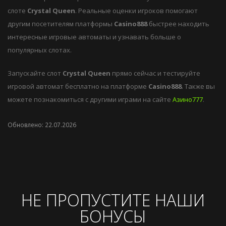
слоте
Crystal Queen
. Реальные оценки игроков помогают
другим посетителям платформы
Casino888
быстрее находить
интересные игровые автоматы и узнавать больше о
популярных слотах.
Запускайте слот
Crystal Queen
прямо сейчас и тестируйте
игровой автомат бесплатно на платформе
Casino888
. Также вы
можете познакомиться с другими играми на сайте
Азино777
.
Обновлено:
22.07.2026
НЕ ПРОПУСТИТЕ НАШИ
БОНУСЫ