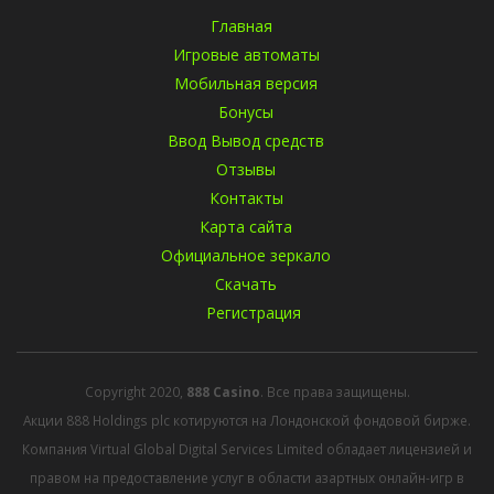
Главная
Игровые автоматы
Мобильная версия
Бонусы
Ввод Вывод средств
Отзывы
Контакты
Карта сайта
Официальное зеркало
Скачать
Регистрация
Copyright 2020,
888 Casino
. Все права защищены.
Акции 888 Holdings plc котируются на Лондонской фондовой бирже.
Компания Virtual Global Digital Services Limited обладает лицензией и
правом на предоставление услуг в области азартных онлайн-игр в