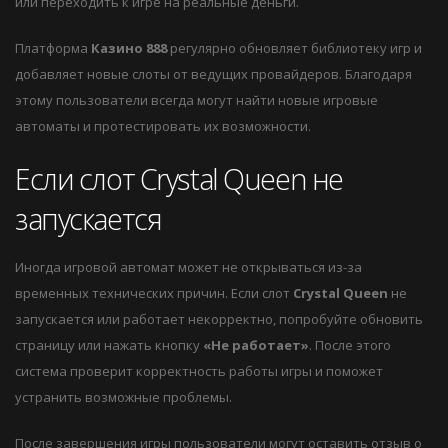
или переходить к игре на реальные деньги.
Платформа
Казино 888
регулярно обновляет библиотеку игр и
добавляет новые слоты от ведущих провайдеров. Благодаря
этому пользователи всегда могут найти новые игровые
автоматы и протестировать их возможности.
Если слот Crystal Queen не
запускается
Иногда игровой автомат может не открываться из-за
временных технических причин. Если слот
Crystal Queen
не
запускается или работает некорректно, попробуйте обновить
страницу или нажать кнопку
«Не работает»
. После этого
система проверит корректность работы игры и поможет
устранить возможные проблемы.
После завершения игры пользователи могут оставить отзыв о