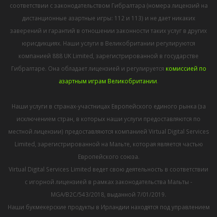
соответствии с законодательством Гибралтара (номера лицензий на
дистанционные азартные игры: 112 и 113) и не дает никаких
заверений и гарантий в отношении законности таких услуг в других
юрисдикциях. Наши услуги в Великобритании регулируются
компанией 888 UK Limited, зарегистрированной в государстве
Гибралтаре. Она обладает лицензией и регулируется
комиссией по
азартным играм Великобритании
.
Наши услуги в странах-участницах Европейского единого рынка (за
исключением стран, в которых наши услуги предоставляются по
местной лицензии) предоставляются компанией Virtual Digital Services
Limited, зарегистрированной на Мальте, которая является частью
Европейского союза.
Virtual Digital Services Limited ведет свою деятельность в соответствии
с игорной лицензией в рамках законодательства Мальты -
MGA/B2C/543/2018, выданной 7/01/2019.
Наши букмекерские продукты в Ирландии находятся под управлением