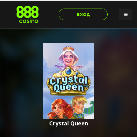
ВХОД
Crystal Queen