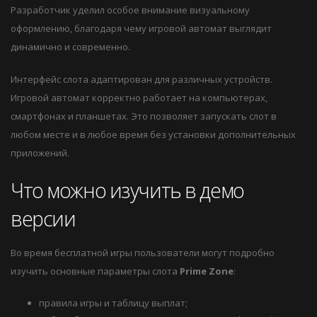
Разработчик уделил особое внимание визуальному
оформлению, благодаря чему игровой автомат выглядит
динамично и современно.
Интерфейс слота адаптирован для различных устройств.
Игровой автомат корректно работает на компьютерах,
смартфонах и планшетах. Это позволяет запускать слот в
любом месте и в любое время без установки дополнительных
приложений.
Что можно изучить в демо
версии
Во время бесплатной игры пользователи могут подробно
изучить основные параметры слота
Prime Zone
:
правила игры и таблицу выплат;