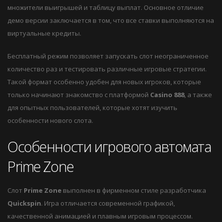
множители выигрышей и таблицу выплат. Основное отличие
демо версии заключается в том, что все ставки выполняются на
виртуальные кредиты.
Бесплатный режим позволяет запускать слот неограниченное
количество раз и тестировать различные игровые стратегии.
Такой формат особенно удобен для новых игроков, которые
только начинают знакомство с платформой
Casino 888
, а также
для опытных пользователей, которые хотят изучить
особенности нового слота.
Особенности игрового автомата
Prime Zone
Слот
Prime Zone
выполнен в фирменном стиле разработчика
Quickspin
. Игра отличается современной графикой,
качественной анимацией и плавным игровым процессом.