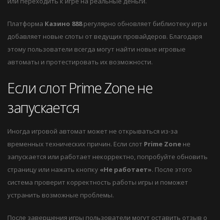
или переходить к игре на реальные деньги.
Платформа
Казино 888
регулярно обновляет библиотеку игр и
добавляет новые слоты от ведущих провайдеров. Благодаря
этому пользователи всегда могут найти новые игровые
автоматы и протестировать их возможности.
Если слот Prime Zone не
запускается
Иногда игровой автомат может не открываться из-за
временных технических причин. Если слот
Prime Zone
не
запускается или работает некорректно, попробуйте обновить
страницу или нажать кнопку
«Не работает»
. После этого
система проверит корректность работы игры и поможет
устранить возможные проблемы.
После завершения игры пользователи могут оставить отзыв о