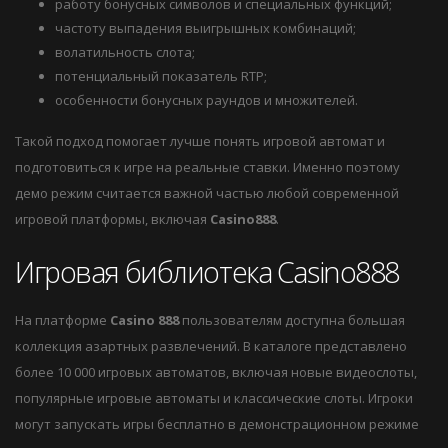
работу бонусных символов и специальных функций;
частоту выпадения выигрышных комбинаций;
волатильность слота;
потенциальный показатель RTP;
особенности бонусных раундов и множителей.
Такой подход помогает лучше понять игровой автомат и
подготовиться к игре на реальные ставки. Именно поэтому
демо режим считается важной частью любой современной
игровой платформы, включая
Casino888
.
Игровая библиотека Casino888
На платформе
Casino 888
пользователям доступна большая
коллекция азартных развлечений. В каталоге представлено
более 10 000 игровых автоматов, включая новые видеослоты,
популярные игровые автоматы и классические слоты. Игроки
могут запускать игры бесплатно в демонстрационном режиме