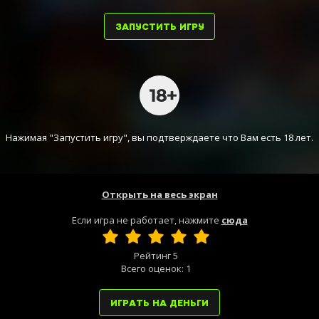
ЗАПУСТИТЬ ИГРУ
Нажимая "Запустить игру", вы подтверждаете что Вам есть 18 лет.
Открыть на весь экран
Если игра не работает, нажмите
сюда
Рейтинг
5
Всего оценок:
1
ИГРАТЬ НА ДЕНЬГИ