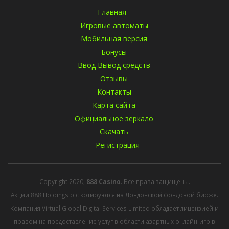
Главная
Игровые автоматы
Мобильная версия
Бонусы
Ввод Вывод средств
Отзывы
Контакты
Карта сайта
Официальное зеркало
Скачать
Регистрация
Copyright 2020,
888 Casino
. Все права защищены.
Акции 888 Holdings plc котируются на Лондонской фондовой бирже.
Компания Virtual Global Digital Services Limited обладает лицензией и
правом на предоставление услуг в области азартных онлайн-игр в