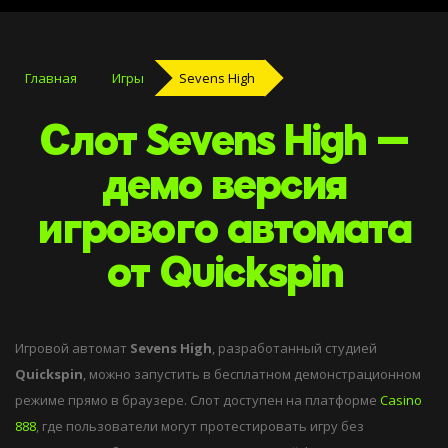
Главная
Игры
Sevens High
Слот Sevens High —
демо версия
игрового автомата
от Quickspin
Игровой автомат
Sevens High
, разработанный студией
Quickspin
, можно запустить в бесплатном демонстрационном
режиме прямо в браузере. Слот доступен на платформе
Casino
888
, где пользователи могут протестировать игру без