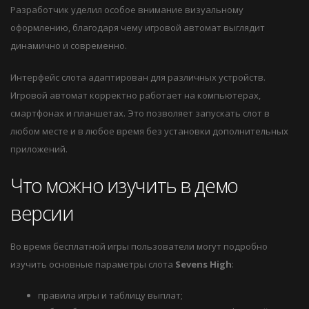
Разработчик уделил особое внимание визуальному
оформлению, благодаря чему игровой автомат выглядит
динамично и современно.
Интерфейс слота адаптирован для различных устройств.
Игровой автомат корректно работает на компьютерах,
смартфонах и планшетах. Это позволяет запускать слот в
любом месте и в любое время без установки дополнительных
приложений.
Что можно изучить в демо
версии
Во время бесплатной игры пользователи могут подробно
изучить основные параметры слота
Sevens High
:
правила игры и таблицу выплат;