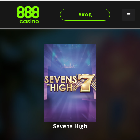
ВХОД
Sevens High