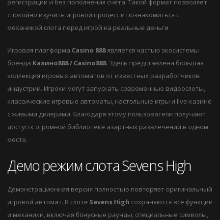
регистрации и без пополнения счета. Такой формат позволяет
спокойно изучить игровой процесс и познакомиться с
механикой слота перед игрой на реальные деньги.
Игровая платформа
Casino 888
является частью экосистемы
бренда
Казино888 / Casino888
. Здесь представлена большая
коллекция игровых автоматов от известных разработчиков
индустрии. Игроки могут запускать современные видеослоты,
классические игровые автоматы, настольные игры и live-казино
с живыми дилерами. Благодаря этому пользователи получают
доступ к огромной библиотеке азартных развлечений в одном
месте.
Демо режим слота Sevens High
Демонстрационная версия полностью повторяет оригинальный
игровой автомат. В слоте
Sevens High
сохраняются все функции
и механики, включая бонусные раунды, специальные символы,