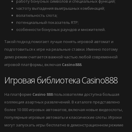
работу бонусных символов и специальных функций;
частоту выпадения выигрышных комбинаций;
волатильность слота;
потенциальный показатель RTP;
особенности бонусных раундов и множителей.
Такой подход помогает лучше понять игровой автомат и
подготовиться к игре на реальные ставки. Именно поэтому
демо режим считается важной частью любой современной
игровой платформы, включая
Casino888
.
Игровая библиотека Casino888
На платформе
Casino 888
пользователям доступна большая
коллекция азартных развлечений. В каталоге представлено
более 10 000 игровых автоматов, включая новые видеослоты,
популярные игровые автоматы и классические слоты. Игроки
могут запускать игры бесплатно в демонстрационном режиме