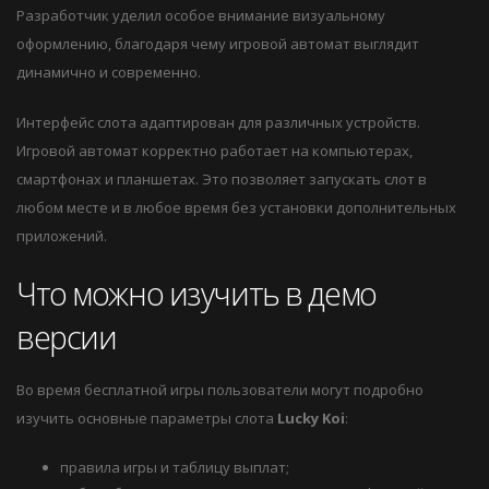
Разработчик уделил особое внимание визуальному
оформлению, благодаря чему игровой автомат выглядит
динамично и современно.
Интерфейс слота адаптирован для различных устройств.
Игровой автомат корректно работает на компьютерах,
смартфонах и планшетах. Это позволяет запускать слот в
любом месте и в любое время без установки дополнительных
приложений.
Что можно изучить в демо
версии
Во время бесплатной игры пользователи могут подробно
изучить основные параметры слота
Lucky Koi
:
правила игры и таблицу выплат;