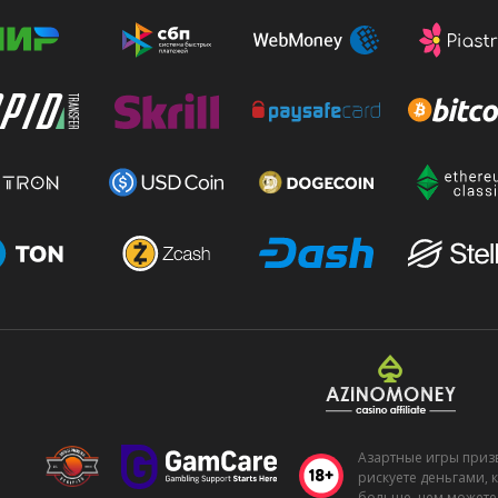
Азартные игры призв
рискуете деньгами, к
больше, чем можете 