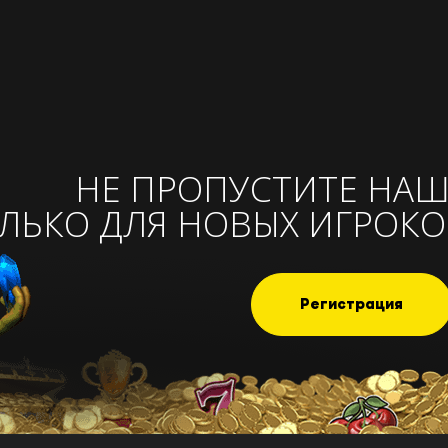
НЕ ПРОПУСТИТЕ НА
ЛЬКО ДЛЯ НОВЫХ ИГРОКОВ
Регистрация