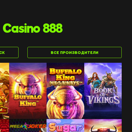
Casino 888
ВСЕ ПРОИЗВОДИТЕЛИ