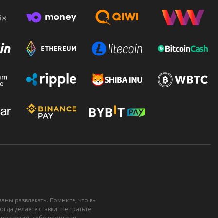
аны развлекать. Помните, что вы
огда делаете ставки. Не тратьте
позволить себе проиграть.